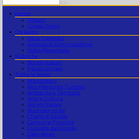
Home
Privacy
Cookie Policy
Chi siamo
Vibra Creatività
Agenzia di Comunicazione
Video Reportage
Rubriche
Borghi Italiani
Paola's Stories
Tutte le News
#tisostengo
Alto Piemonte Turismo
Ambiente e Territorio
Arte e Cultura
Borghi Italiani
Buongiorno da
Charity e Sociale
Comuni e Province
Curiosità dal Mondo
Daily News