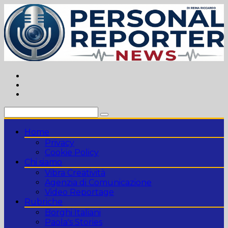
Vai
al
contenuto
Home
Privacy
Cookie Policy
Chi siamo
Vibra Creatività
Agenzia di Comunicazione
Video Reportage
Rubriche
Borghi Italiani
Paola's Stories