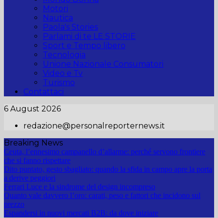
Motori
Nautica
Paola's Stories
Parlami di te LE STORIE
Sport e Tempo libero
Tecnologia
Unione Nazionale Consumatori
Video e Tv
Turismo
Contattaci
6 August 2026
redazione@personalreporternews.it
Breaking News
Ceuta, l’ennesimo campanello d’allarme: perché servono frontiere
che si fanno rispettare
Dito puntato, gesto sbagliato: quando la sfida in campo apre la porta
a derive peggiori
Ferrari Luce e la sindrome del design incompreso
Quanto vale davvero l’oro: carati, peso e fattori che incidono sul
prezzo
Espandersi in nuovi mercati B2B: da dove iniziare