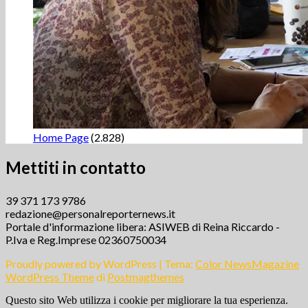
Home Page
(2.828)
Mettiti in contatto
39 371 173 9786
redazione@personalreporternews.it
Portale d'informazione libera: ASIWEB di Reina Riccardo -
P.Iva e Reg.Imprese 02360750034
Proudly powered by WordPress
|
Tema:
Color NewsMagazine
WordPress Theme
di
Postmagthemes
Questo sito Web utilizza i cookie per migliorare la tua esperienza.