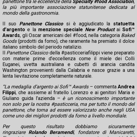
panettone tra le eccellenze della
Specialty #food Association
,
la più importante associazione statunitense dedicata al
mondo della gastronomia.
Il suo
Panettone Classico
si è aggiudicato la
statuetta
d’argento
e la
menzione speciale
New Product
ai
Sofi™
Awards
, gli Oscar americani del #food, nella categoria
Baked
Goods
(prodotti da forno), che raramente ha premiato il dolce
italiano simbolo del periodo natalizio.
Il
Panettone Classico
della #pasticceriafilippi viene preparato
con materie prime d’eccellenza come il miele dei Colli
Euganei, uvetta australiana e cubetti di arancia candita
Washington provenienti dalla Calabria e nasce grazie a una
lenta lievitazione completamente naturale.
“La medaglia d’argento ai Sofi™ Awards
– commenta
Andrea
Filippi
, che assieme al fratello Lorenzo e ai genitori Maria e
Giuliano guida l’azienda –
è un riconoscimento importante
non solo per la nostra #pasticceria, ma per tutto il mondo del
panettone, che torna ad essere valorizzato anche negli USA
come uno dei migliori prodotti da forno a livello mondiale.
Per questo risultato dobbiamo sicuramente
ringraziare
Rolando Beramendi
, fondatore di Manicaretti,