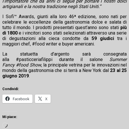
l’importatore che da anni ci segue per portare i nostri dolci
artigianali e la nostra tradizione negli Stati Uniti.”
I Sofi™ Awards, giunti alla loro 46ª edizione, sono nati per
celebrare le eccellenze della gastronomia dolce e salata di
tutto il mondo. I prodotti presentati quest’anno sono stati
più
di 1800
e i vincitori sono stati selezionati attraverso una serie
di degustazioni alla cieca condotte da
59 giudici
tra i
maggiori chef, #food writer e buyer americani.
La statuetta d’argento sarà consegnata
alla #pasticceriafilippi durante il salone
Summer
Fancy #food Show
, la principale vetrina per le innovazioni nel
mondo della gastronomia che si terrà a New York dal
23 al 25
giugno 2019
.
Condividi:
Facebook
X
Mi piace:
Caricamento