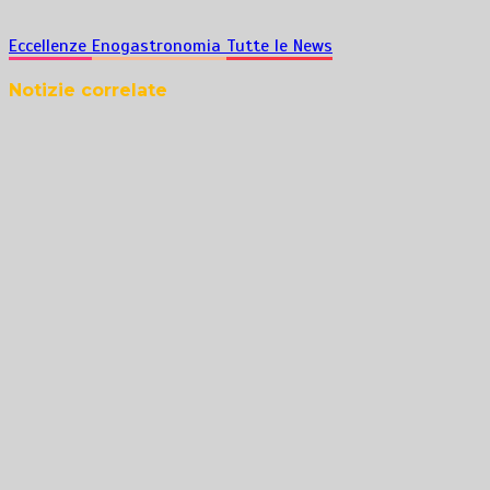
in
corso…
Eccellenze
Enogastronomia
Tutte le News
Notizie correlate