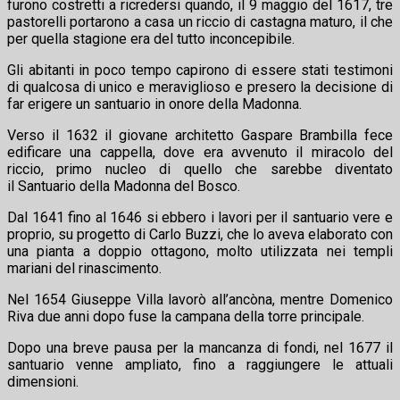
furono costretti a ricredersi quando, il 9 maggio del 1617, tre
pastorelli portarono a casa un riccio di castagna maturo, il che
per quella stagione era del tutto inconcepibile.
Gli abitanti in poco tempo capirono di essere stati testimoni
di qualcosa di unico e meraviglioso e presero la decisione di
far erigere un santuario in onore della Madonna.
Verso il 1632 il giovane architetto Gaspare Brambilla fece
edificare una cappella, dove era avvenuto il miracolo del
riccio, primo nucleo di quello che sarebbe diventato
il Santuario della Madonna del Bosco.
Dal 1641 fino al 1646 si ebbero i lavori per il santuario vere e
proprio, su progetto di Carlo Buzzi, che lo aveva elaborato con
una pianta a doppio ottagono, molto utilizzata nei templi
mariani del rinascimento.
Nel 1654 Giuseppe Villa lavorò all’ancòna, mentre Domenico
Riva due anni dopo fuse la campana della torre principale.
Dopo una breve pausa per la mancanza di fondi, nel 1677 il
santuario venne ampliato, fino a raggiungere le attuali
dimensioni.