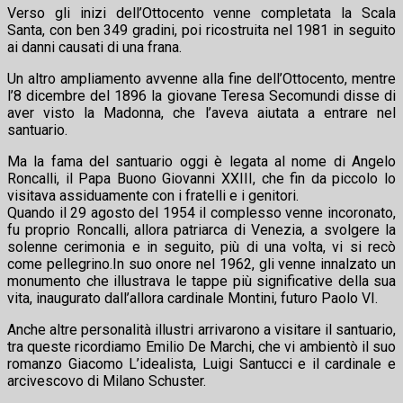
Verso gli inizi dell’Ottocento venne completata la Scala
Santa, con ben 349 gradini, poi ricostruita nel 1981 in seguito
ai danni causati di una frana.
Un altro ampliamento avvenne alla fine dell’Ottocento, mentre
l’8 dicembre del 1896 la giovane Teresa Secomundi disse di
aver visto la Madonna, che l’aveva aiutata a entrare nel
santuario.
Ma la fama del santuario oggi è legata al nome di Angelo
Roncalli, il Papa Buono Giovanni XXIII, che fin da piccolo lo
visitava assiduamente con i fratelli e i genitori.
Quando il 29 agosto del 1954 il complesso venne incoronato,
fu proprio Roncalli, allora patriarca di Venezia, a svolgere la
solenne cerimonia e in seguito, più di una volta, vi si recò
come pellegrino.In suo onore nel 1962, gli venne innalzato un
monumento che illustrava le tappe più significative della sua
vita, inaugurato dall’allora cardinale Montini, futuro Paolo VI.
Anche altre personalità illustri arrivarono a visitare il santuario,
tra queste ricordiamo Emilio De Marchi, che vi ambientò il suo
romanzo Giacomo L’idealista, Luigi Santucci e il cardinale e
arcivescovo di Milano Schuster.