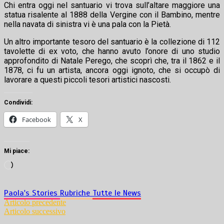
Chi entra oggi nel santuario vi trova sull’altare maggiore una
statua risalente al 1888 della Vergine con il Bambino, mentre
nella navata di sinistra vi è una pala con la Pietà.
Un altro importante tesoro del santuario è la collezione di 112
tavolette di ex voto, che hanno avuto l’onore di uno studio
approfondito di Natale Perego, che scoprì che, tra il 1862 e il
1878, ci fu un artista, ancora oggi ignoto, che si occupò di
lavorare a questi piccoli tesori artistici nascosti.
Condividi:
Facebook
X
Mi piace:
Caricamento
in
corso…
Paola's Stories
Rubriche
Tutte le News
Navigazione
Articolo precedente
Articolo successivo
articoli