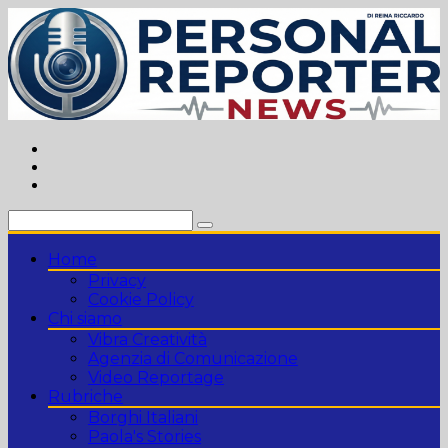
Vai
al
contenuto
Home
Privacy
Cookie Policy
Chi siamo
Vibra Creatività
Agenzia di Comunicazione
Video Reportage
Rubriche
Borghi Italiani
Paola's Stories