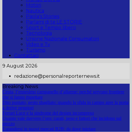
Motori
Nautica
Paola's Stories
Parlami di te LE STORIE
Sport e Tempo libero
Tecnologia
Unione Nazionale Consumatori
Video e Tv
Turismo
Contattaci
9 August 2026
redazione@personalreporternews.it
Breaking News
Ceuta, l’ennesimo campanello d’allarme: perché servono frontiere
che si fanno rispettare
Dito puntato, gesto sbagliato: quando la sfida in campo apre la porta
a derive peggiori
Ferrari Luce e la sindrome del design incompreso
Quanto vale davvero l’oro: carati, peso e fattori che incidono sul
prezzo
Espandersi in nuovi mercati B2B: da dove iniziare