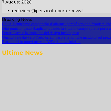
7 August 2026
redazione@personalreporternews.it
Breaking News
Ceuta, l’ennesimo campanello d’allarme: perché servono frontiere che 
Dito puntato, gesto sbagliato: quando la sfida in campo apre la porta a
Ferrari Luce e la sindrome del design incompreso
Quanto vale davvero l’oro: carati, peso e fattori che incidono sul prez
Espandersi in nuovi mercati B2B: da dove iniziare
Ultime News