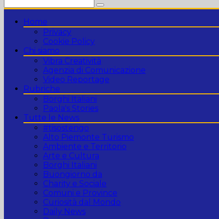
Home
Privacy
Cookie Policy
Chi siamo
Vibra Creatività
Agenzia di Comunicazione
Video Reportage
Rubriche
Borghi Italiani
Paola's Stories
Tutte le News
#tisostengo
Alto Piemonte Turismo
Ambiente e Territorio
Arte e Cultura
Borghi Italiani
Buongiorno da
Charity e Sociale
Comuni e Province
Curiosità dal Mondo
Daily News