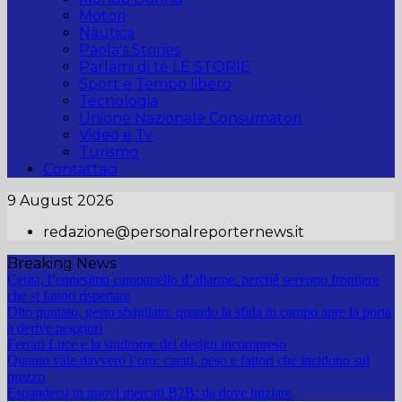
Motori
Nautica
Paola's Stories
Parlami di te LE STORIE
Sport e Tempo libero
Tecnologia
Unione Nazionale Consumatori
Video e Tv
Turismo
Contattaci
9 August 2026
redazione@personalreporternews.it
Breaking News
Ceuta, l’ennesimo campanello d’allarme: perché servono frontiere
che si fanno rispettare
Dito puntato, gesto sbagliato: quando la sfida in campo apre la porta
a derive peggiori
Ferrari Luce e la sindrome del design incompreso
Quanto vale davvero l’oro: carati, peso e fattori che incidono sul
prezzo
Espandersi in nuovi mercati B2B: da dove iniziare