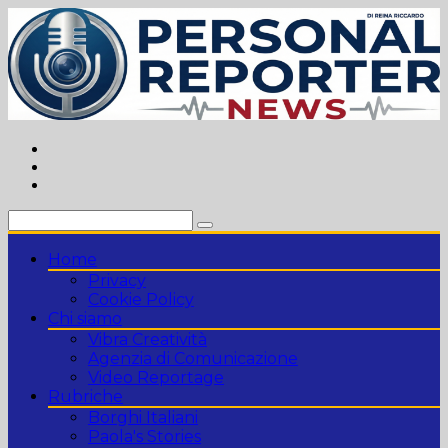
Vai
al
contenuto
Home
Privacy
Cookie Policy
Chi siamo
Vibra Creatività
Agenzia di Comunicazione
Video Reportage
Rubriche
Borghi Italiani
Paola's Stories