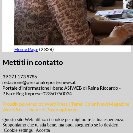
Home Page
(2.828)
Mettiti in contatto
39 371 173 9786
redazione@personalreporternews.it
Portale d'informazione libera: ASIWEB di Reina Riccardo -
P.Iva e Reg.Imprese 02360750034
Proudly powered by WordPress
|
Tema:
Color NewsMagazine
WordPress Theme
di
Postmagthemes
Questo sito Web utilizza i cookie per migliorare la tua esperienza.
Supponiamo che tu stia bene, ma puoi spegnerlo se lo desideri.
Cookie settings
Accetta