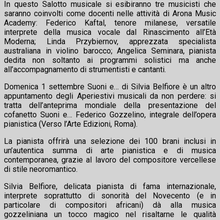
In questo Salotto musicale si esibiranno tre musicisti che
saranno coinvolti come docenti nelle attività di Arona Music
Academy: Federico Kaftal, tenore milanese, versatile
interprete della musica vocale dal Rinascimento all’Età
Moderna; Linda Przybiernov, apprezzata specialista
australiana in violino barocco; Angelica Seminara, pianista
dedita non soltanto ai programmi solistici ma anche
all’accompagnamento di strumentisti e cantanti.
Domenica 1 settembre Suoni e… di Silvia Belfiore è un altro
appuntamento degli Aperiestivi musicali da non perdere: si
tratta dell’anteprima mondiale della presentazione del
cofanetto Suoni e… Federico Gozzelino, integrale dell’opera
pianistica (Verso l’Arte Edizioni, Roma).
La pianista offrirà una selezione dei 100 brani inclusi in
un’autentica summa di arte pianistica e di musica
contemporanea, grazie al lavoro del compositore vercellese
di stile neoromantico.
Silvia Belfiore, delicata pianista di fama internazionale,
interprete soprattutto di sonorità del Novecento (e in
particolare di compositori africani) dà alla musica
gozzeliniana un tocco magico nel risaltarne le qualità