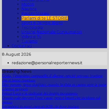
Motori
Nautica
Paola's Stories
Parlami di te LE STORIE
Sport e Tempo libero
Tecnologia
Unione Nazionale Consumatori
Video e Tv
Turismo
Contattaci
8 August 2026
redazione@personalreporternews.it
Breaking News
Ceuta, l’ennesimo campanello d’allarme: perché servono frontiere
che si fanno rispettare
Dito puntato, gesto sbagliato: quando la sfida in campo apre la porta
a derive peggiori
Ferrari Luce e la sindrome del design incompreso
Quanto vale davvero l’oro: carati, peso e fattori che incidono sul
prezzo
Espandersi in nuovi mercati B2B: da dove iniziare