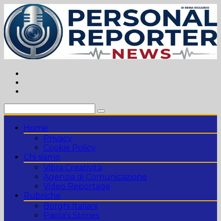
Vai
al
contenuto
Home
Privacy
Cookie Policy
Chi siamo
Vibra Creatività
Agenzia di Comunicazione
Video Reportage
Rubriche
Borghi Italiani
Paola's Stories