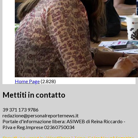
Home Page
(2.828)
Mettiti in contatto
39 371 173 9786
redazione@personalreporternews.it
Portale d'informazione libera: ASIWEB di Reina Riccardo -
P.Iva e Reg.Imprese 02360750034
Proudly powered by WordPress
|
Tema:
Color NewsMagazine