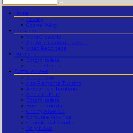
Home
Privacy
Cookie Policy
Chi siamo
Vibra Creatività
Agenzia di Comunicazione
Video Reportage
Rubriche
Borghi Italiani
Paola's Stories
Tutte le News
#tisostengo
Alto Piemonte Turismo
Ambiente e Territorio
Arte e Cultura
Borghi Italiani
Buongiorno da
Charity e Sociale
Comuni e Province
Curiosità dal Mondo
Daily News