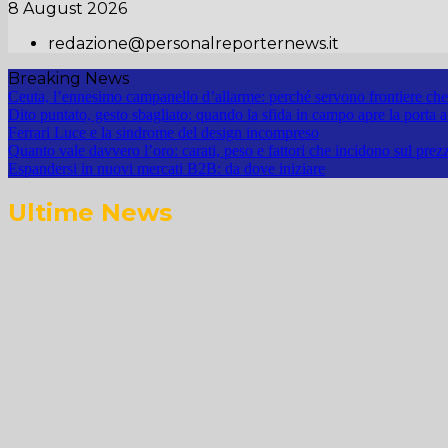
8 August 2026
redazione@personalreporternews.it
Breaking News
Ceuta, l’ennesimo campanello d’allarme: perché servono frontiere che 
Dito puntato, gesto sbagliato: quando la sfida in campo apre la porta a
Ferrari Luce e la sindrome del design incompreso
Quanto vale davvero l’oro: carati, peso e fattori che incidono sul prez
Espandersi in nuovi mercati B2B: da dove iniziare
Ultime News