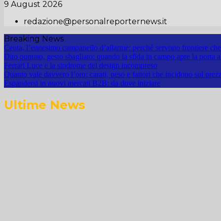
9 August 2026
redazione@personalreporternews.it
Breaking News
Ceuta, l’ennesimo campanello d’allarme: perché servono frontiere che 
Dito puntato, gesto sbagliato: quando la sfida in campo apre la porta a
Ferrari Luce e la sindrome del design incompreso
Quanto vale davvero l’oro: carati, peso e fattori che incidono sul prez
Espandersi in nuovi mercati B2B: da dove iniziare
Ultime News