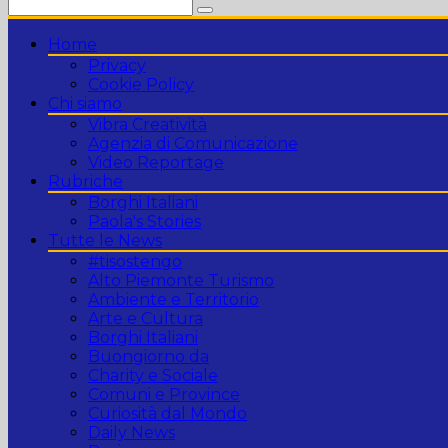
Home
Privacy
Cookie Policy
Chi siamo
Vibra Creatività
Agenzia di Comunicazione
Video Reportage
Rubriche
Borghi Italiani
Paola's Stories
Tutte le News
#tisostengo
Alto Piemonte Turismo
Ambiente e Territorio
Arte e Cultura
Borghi Italiani
Buongiorno da
Charity e Sociale
Comuni e Province
Curiosità dal Mondo
Daily News