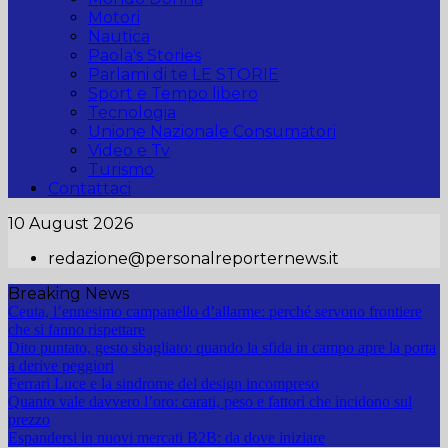
Motori
Nautica
Paola's Stories
Parlami di te LE STORIE
Sport e Tempo libero
Tecnologia
Unione Nazionale Consumatori
Video e Tv
Turismo
Contattaci
10 August 2026
redazione@personalreporternews.it
Breaking News
Ceuta, l’ennesimo campanello d’allarme: perché servono frontiere
che si fanno rispettare
Dito puntato, gesto sbagliato: quando la sfida in campo apre la porta
a derive peggiori
Ferrari Luce e la sindrome del design incompreso
Quanto vale davvero l’oro: carati, peso e fattori che incidono sul
prezzo
Espandersi in nuovi mercati B2B: da dove iniziare