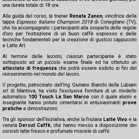
una durata totale di 18 ore.
Alla guida del corso, la trainer
Renata Zanon
, vincitrice della
tappa
Espresso Italiano Champion 2018
di Conegliano (TV),
che ha accompagnato i partecipanti alla scoperta delle regole
d’oro per l’estrazione di un buon caffè espresso e delle
tecniche fondamentali per la creazione di gustosi cappuccini
e Latte Art.
Al termine delle lezioni, ciascun partecipante è stato
sottoposto ad un piccolo esame finale ed ha ottenuto un
attestato di frequenza
che potrà essere esibito ai fini del
reinserimento nel mondo del lavoro.
Il progetto, patrocinato dall’Ing. Giuliano Bianchi della Lubiam
srl di Mantova, ha visto l’esclusiva fornitura di un modello
automatico
100 Touch La San Marco
con il quale alunni e
insegnante hanno potuto cimentarsi in entusiasmanti
prove
pratiche
e dimostrazioni.
Tra gli sponsor dell’iniziativa, anche la friulana
Latte Vivo
e la
veneta
Dersut Caffè
, che hanno messo a disposizione dei
corsisti latte fresco e profumate miscele di caffè.