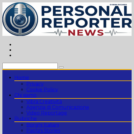
Vai
al
contenuto
Home
Privacy
Cookie Policy
Chi siamo
Vibra Creatività
Agenzia di Comunicazione
Video Reportage
Rubriche
Borghi Italiani
Paola's Stories