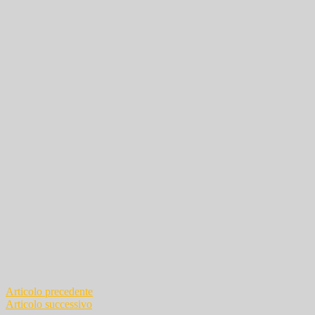
Navigazione
Articolo precedente
Articolo successivo
articoli