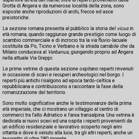
Grotta di Angera e da numerose località della zona, sono
esposte anche riproduzioni di archi, frecce ed asce
preistoriche.
La sezione romana presenta al pubblico la storia del
vicus
in
età romana, quando raggiunse grande prestigio come luogo di
scambio commerciale e di incrocio tra la via fluvio-lacuale
costituita da Po, Ticino e Verbano e la strada carrabile che da
Milano conduceva al
Verbanus
, giungendo proprio ad Angera
nella attuale Via Greppi.
Le prime vetrine di questa sezione ospitano reperti rinvenuti
in occasione di scavi e recuperi archeologici nel borgo. I
reperti più antichi risalgono ad epoca tardo-celtica e
repubblicana e contribuiscono a raccontare la fase della
romanizzazione del territorio.
Sono molto significative anche le testimonianze della prima
età imperiale, che ci mostrano un villaggio al centro di
commerci tra l’alto Adriatico e l’area transalpina. Una vetrina è
dedicata ai nuovi scavi ed una ospita i reperti provenienti da
un edificio residenziale e lavorativo scoperto negli anni
ottanta e dove è venuto alla luce, tra gli altri reperti, anche un
tesoretto di oltre 280 monete.