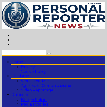
Vai
al
contenuto
Home
Privacy
Cookie Policy
Chi siamo
Vibra Creatività
Agenzia di Comunicazione
Video Reportage
Rubriche
Borghi Italiani
Paola's Stories