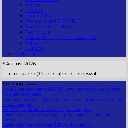
Motori
Nautica
Paola's Stories
Parlami di te LE STORIE
Sport e Tempo libero
Tecnologia
Unione Nazionale Consumatori
Video e Tv
Turismo
Contattaci
6 August 2026
redazione@personalreporternews.it
Breaking News
Ceuta, l’ennesimo campanello d’allarme: perché servono frontiere
che si fanno rispettare
Dito puntato, gesto sbagliato: quando la sfida in campo apre la porta
a derive peggiori
Ferrari Luce e la sindrome del design incompreso
Quanto vale davvero l’oro: carati, peso e fattori che incidono sul
prezzo
Espandersi in nuovi mercati B2B: da dove iniziare